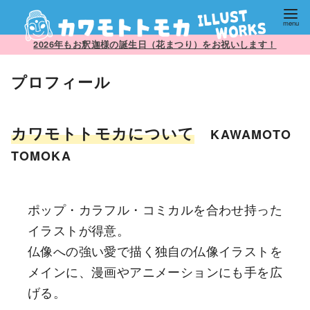
コ
2026年もお釈迦様の誕生日（花まつり）をお祝いします！
ン
プロフィール
テ
ン
ツ
カワモトトモカについて
KAWAMOTO
へ
TOMOKA
移
動
ポップ・カラフル・コミカルを合わせ持った
イラストが得意。
仏像への強い愛で描く独自の仏像イラストを
メインに、漫画やアニメーションにも手を広
げる。