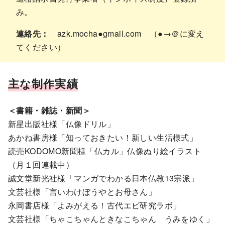
み。
連絡先：
azk.mocha●gmail.com （●→＠に変え
てください）
主な制作実績
＜書籍・雑誌・新聞＞
新星出版社様「仏像ドリル」
あかね書房様「知っておきたい！新しい生活様式」
読売KODOMO新聞様「仏カル」仏像ぬり絵イラスト
（月１回連載中）
誠文堂新光社様「マンガでわかる日本仏教13宗派」
文芸社様「言いわけぼうやとお母さん」
永岡書店様「よみがえる！古代エビ研究ラボ」
文芸社様「ちゃこちゃんときなこちゃん うみをゆく」