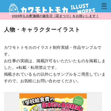
コ
2026年もお釈迦様の誕生日（花まつり）をお祝いします！
ン
人物・キャラクターイラスト
テ
ン
ツ
カワモトトモカのイラスト制作実績・作品サンプルで
へ
す。
移
お仕事の実績は、掲載許可をいただいたものを掲載しま
動
した。※転載・転用禁止です。
掲載されているもの以外にもサンプルをご用意していま
すので、お気軽にお問い合わせください。