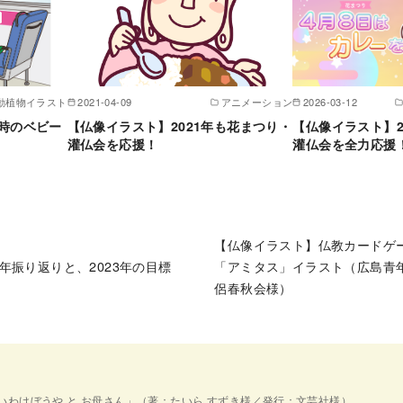
動植物イラスト
2021-04-09
アニメーション
2026-03-12
時のベビー
【仏像イラスト】2021年も花まつり・
【仏像イラスト】2
灌仏会を応援！
灌仏会を全力応援
【仏像イラスト】仏教カードゲ
22年振り返りと、2023年の目標
「アミタス」イラスト（広島青
侶春秋会様）
いわけぼうや と お母さん」（著：たいら すずき様／発行：文芸社様）