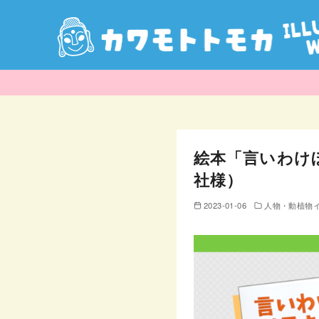
コ
ン
テ
ン
絵本「言いわけ
ツ
へ
社様）
移
2023-01-06
人物・動植物
動