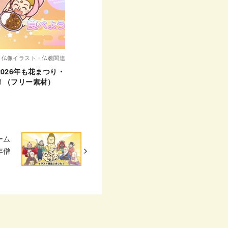
仏像イラスト・仏教関連
026年も花まつり・
！（フリー素材）
ーム
年僧