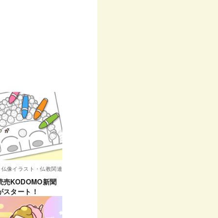
仏像イラスト・仏教関連
売KODOMO新聞
がスタート！