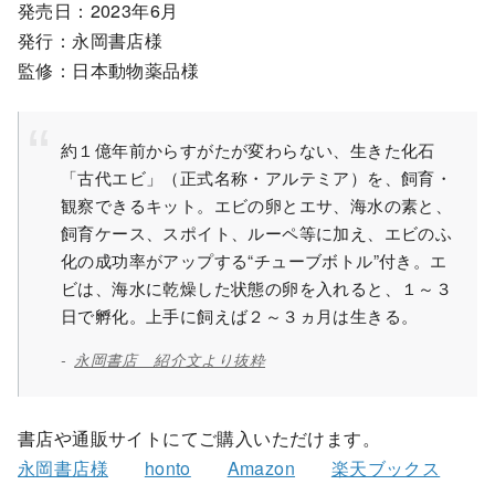
発売日：2023年6月
発行：永岡書店様
監修：日本動物薬品様
約１億年前からすがたが変わらない、生きた化石
「古代エビ」（正式名称・アルテミア）を、飼育・
観察できるキット。エビの卵とエサ、海水の素と、
飼育ケース、スポイト、ルーペ等に加え、エビのふ
化の成功率がアップする“チューブボトル”付き。エ
ビは、海水に乾燥した状態の卵を入れると、１～３
日で孵化。上手に飼えば２～３ヵ月は生きる。
永岡書店 紹介文より抜粋
書店や通販サイトにてご購入いただけます。
永岡書店様
honto
Amazon
楽天ブックス