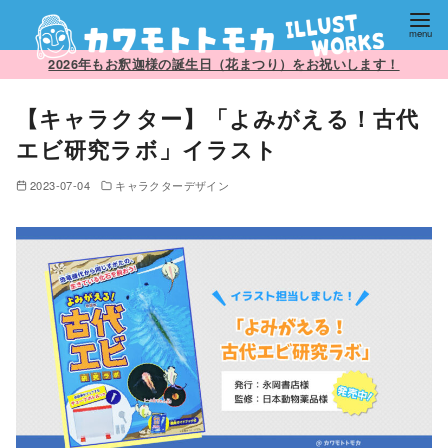
コ
2026年もお釈迦様の誕生日（花まつり）をお祝いします！
ン
【キャラクター】「よみがえる！古代
テ
ン
エビ研究ラボ」イラスト
ツ
2023-07-04
キャラクターデザイン
へ
移
動