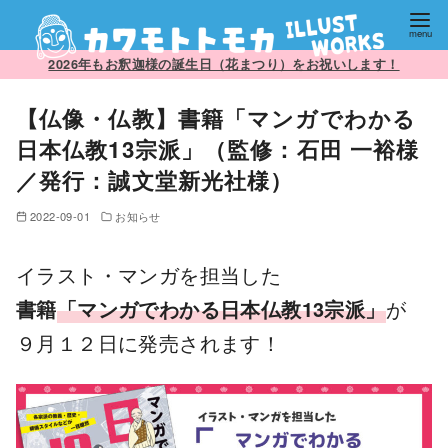
コ
2026年もお釈迦様の誕生日（花まつり）をお祝いします！
ン
【仏像・仏教】書籍「マンガでわかる
テ
ン
日本仏教13宗派」（監修：石田 一裕様
ツ
／発行：誠文堂新光社様）
へ
2022-09-01
お知らせ
移
動
イラスト・マンガを担当した
書籍
「マンガでわかる日本仏教13宗派」
が
９月１２日に発売されます！