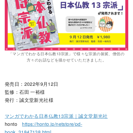
「マンガでわかる日本仏教13宗派」で様々な宗派の袈裟、僧侶の
方々のお話などを描かせていただきました。
発売日：2022年9月12日
監修：石田 一裕様
発行：誠文堂新光社様
マンガでわかる日本仏教13宗派｜誠文堂新光社
honto
https://honto.jp/netstore/pd-
book_31847138.html