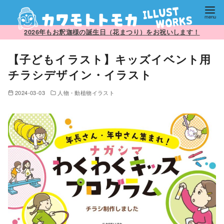
コ
2026年もお釈迦様の誕生日（花まつり）をお祝いします！
ン
【子どもイラスト】キッズイベント用
テ
ン
チラシデザイン・イラスト
ツ
2024-03-03
人物・動植物イラスト
へ
移
動