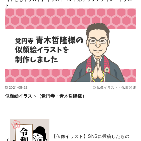
ト
2021-05-28
仏像イラスト・仏教関連
似顔絵イラスト（覚円寺・青木哲隆様）
【仏像イラスト】SNSに投稿したもの