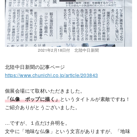
2021年2月18日付 北陸中日新聞
北陸中日新聞の記事ページ
https://www.chunichi.co.jp/article/203843
個展会場にて取材いただきました。
「仏像 ポップに描く」
というタイトルが素敵ですね！
ご紹介ありがとうございました。
…ですが、１点だけ弁明を。
文中に「地味な仏像」という文言がありますが、「地味