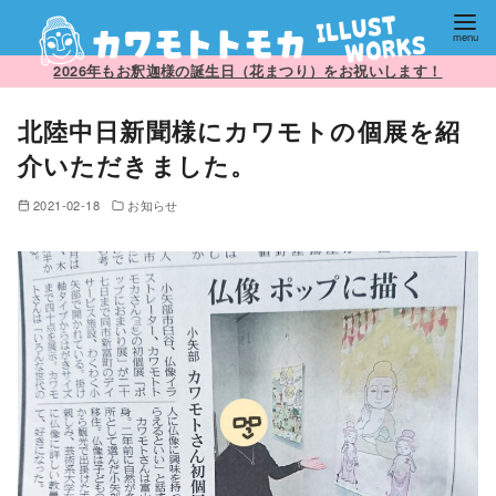
コ
2026年もお釈迦様の誕生日（花まつり）をお祝いします！
ン
北陸中日新聞様にカワモトの個展を紹
テ
ン
介いただきました。
ツ
2021-02-18
お知らせ
へ
移
動